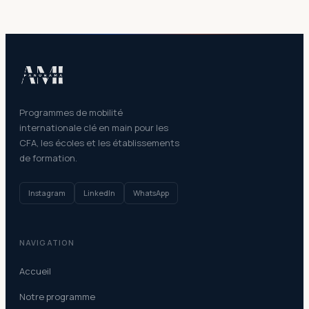
travailler, pris de nouveaux contacts et avancé sur
nos projets. Nous avons su joindre l'utile à
l'agréable en explorant la ville.
Hugo Zenner
H
🇨🇦
Montréal
Étudiant · Institut Européen de Formation
Programmes de mobilité
internationale clé en main pour les
Cette expérience canadienne m'a permis de
CFA, les écoles et les établissements
de formation.
renforcer mes compétences et de découvrir une
nouvelle culture professionnelle.
Instagram
LinkedIn
WhatsApp
Anissa Guermoudi
A
🇨🇦
Canada
Ancienne participante · Toronto
NAVIGATION
Accueil
Merci aux équipes d'AMI Panorama pour leur
accompagnement. Cette mobilité est une
Notre programme