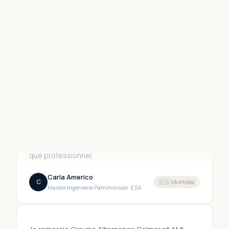
AFIPE
Vous accompagnez votre groupe sur le plan
pédagogique. Notre équipe terrain assure
l'encadrement et la coordination sur place.
Merci à l'équipe d'AMI Panorama et à ses
accompagnateurs sur place pour leur accueil et
leur accompagnement exceptionnels. Ce séjour
m'a permis d'obtenir une certification sur le
panorama économique en Amérique du Nord. Une
expérience marquante, tant sur le plan humain
que professionnel.
Carla Americo
C
🇨🇦
Montréal
Master Ingénierie Patrimoniale · ESA
Je remercie Groupe Alternance Colmar et AMI
Panorama pour cette opportunité incroyable qui
nous a permis de vivre une semaine de mobilité