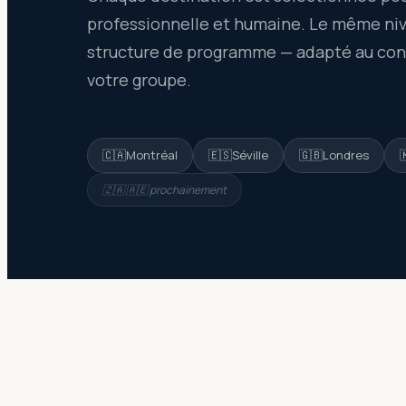
professionnelle et humaine. Le même ni
structure de programme — adapté au conte
votre groupe.
🇨🇦
Montréal
🇪🇸
Séville
🇬🇧
Londres

🇿🇦 🇦🇪 prochainement
0
1
DESTINATION PHARE