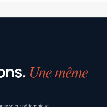
ons.
Une même
r sa valeur pédagogique,