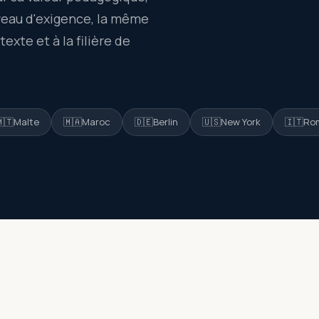
veau d'exigence, la même
xte et à la filière de
🇹
Malte
🇲🇦
Maroc
🇩🇪
Berlin
🇺🇸
New York
🇮🇹
Ro
AU