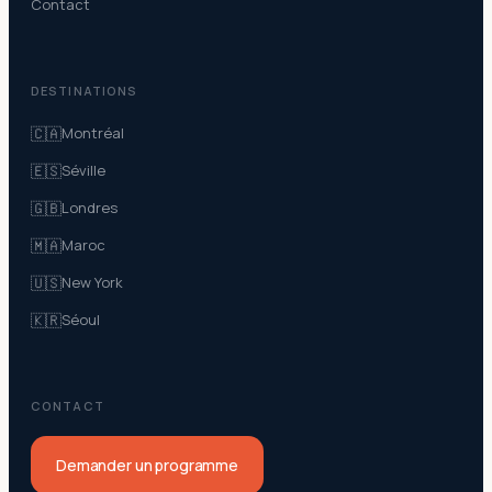
Contact
DESTINATIONS
🇨🇦
Montréal
🇪🇸
Séville
🇬🇧
Londres
🇲🇦
Maroc
🇺🇸
New York
🇰🇷
Séoul
CONTACT
Demander un programme